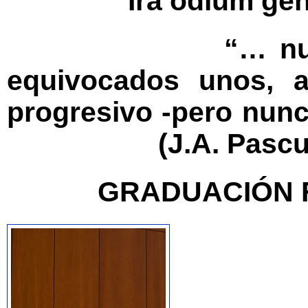
Ira odium generat
“… nu
equivocados unos, a
progresivo -pero nunca
(J.A. Pascua
GRADUACIÓN F