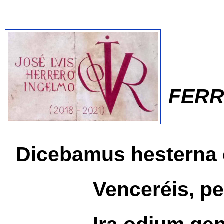
FER
Dicebamus hester
Venceréis, pero 