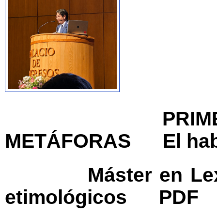
PRIM
METÁFORAS
El ha
Máster en Lex
etimológicos
PDF