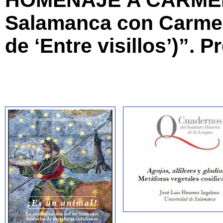
HOMENAJE
A CARM
E
Salamanca con Carmen
de ‘Entre visillos’)”.
Pr