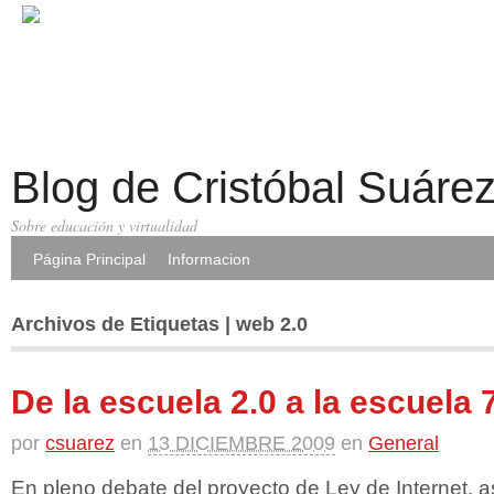
Blog de Cristóbal Suáre
Sobre educación y virtualidad
Página Principal
Informacion
Archivos de Etiquetas | web 2.0
De la escuela 2.0 a la escuela 
por
csuarez
en
13 DICIEMBRE 2009
en
General
En pleno debate del proyecto de Ley de Internet, a