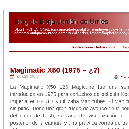
Blog de Borja Jordán de Urríes
Blog PROFESIONAL (discapacidad/disability, empleo/employment)
cámaras antiguas/vintage camera collection, fotografía/photography)
Publicaciones / Publications
Expo
Magimatic X50 (1975 – ¿?)
3/08/23, 20:47
Franc
La Magimatic X50 126 Magicube fue una senc
introducida en 1975 para cartuchos de película Ko
Imperial en EE.UU. y utilizaba Magicubes. El Magicub
sin pilas. Tiene una gran rueda de avance de la pe
del cubo de flash, ventana de visualización de
posterior de la cámara y una práctica correa de tr