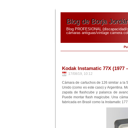
Blog de Borja Jordá
Blog PROFESIONAL (discapacidad/di
cámaras antiguas/vintage camera coll
Pu
Kodak Instamatic 77X (1977 –
17/08/19, 10:12
Cámara de cartuchos de 126 similar a la 
Unido (como es este caso) y Argentina. Mon
zapata de flashcube y palanca de avance
Puede montar flash magicube. Una cámara
fabricada en Brasil como la Instamatic 177