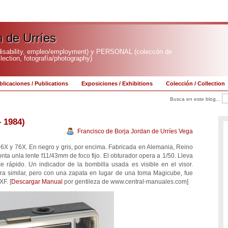
n de Urríes
sability, empleo/employment) y PERSONAL (coleccón de
ection, fotografía/photography)
blicaciones / Publications
Exposiciones / Exhibitions
Colección / Collection
Busca en este blog...
 1984)
Francisco de Borja Jordan de Urríes Vega
56X y 76X. En negro y gris, por encima. Fabricada en Alemania, Reino
ta unla lente f11/43mm de foco fijo. El obturador opera a 1/50. Lleva
 rápido. Un indicador de la bombilla usada es visible en el visor.
 similar, pero con una zapata en lugar de una toma Magicube, fue
XF. [
Descargar Manual
por gentileza de www.central-manuales.com]