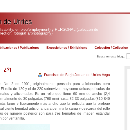
n de Urríes
sability, empleo/employment) y PERSONAL (coleccón de
ection, fotografía/photography)
blicaciones / Publications
Exposiciones / Exhibitions
Colección / Collection
Busca en este blog...
– ¿?)
Francisco de Borja Jordan de Urríes Vega
e No. 2 en 1901, originalmente pensada para aficionados pero
 El rollo de 120 y el de 220 sobreviven hoy como únicas películas de
onales y aficionados. Es un rollo que tiene 60 mm de ancho (2,4
 normalmente de 30 pulgadas (760 mm) hasta 32-33 pulgadas (810-840
ás largo y ligeramente más ancho que la película que la protege
suficiente longitud adicional para permitir la carga y descarga del rollo
cas de número posterior son para tres formatos de imagen estándar
 por ventanilla.