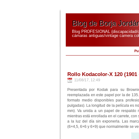
Blog de Borja Jordá
Blog PROFESIONAL (discapacidad/di
cámaras antiguas/vintage camera coll
Pu
Rollo Kodacolor-X 120 (1901 
11/08/17, 12:49
Presentada por Kodak para su Browni
reemplazada en este papel por la de 135.
formato medio disponibles para profesi
pulgadas). La longitud de la película es
mm). Va unida a un papel de respaldo m
mientras está enrollada en el carrete, con 
a la luz del día sin exponerla. Las mar
(6×4,5, 6×6 y 6×9) que normalmente se ven