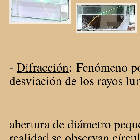
-
Difracción
: Fenómeno po
desviación de los rayos l
abertura de diámetr
realidad se observan círcu