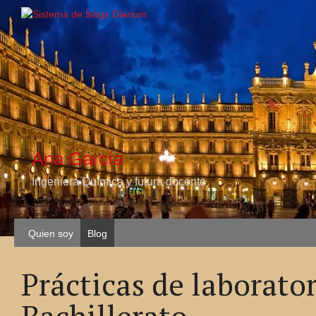
Ana García
Ingeniera Química y futura docente
Quien soy
Blog
Prácticas de laborato
Bachillerato