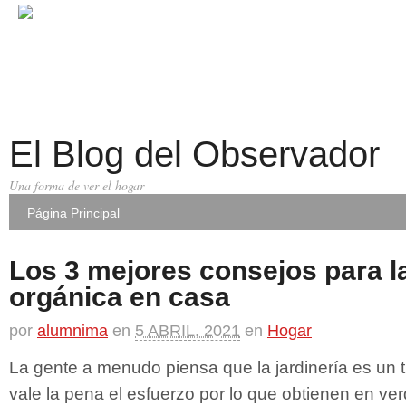
El Blog del Observador
Una forma de ver el hogar
Página Principal
Los 3 mejores consejos para la
orgánica en casa
por
alumnima
en
5 ABRIL, 2021
en
Hogar
La gente a menudo piensa que la jardinería es un 
vale la pena el esfuerzo por lo que obtienen en ver