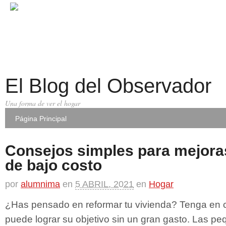
El Blog del Observador
Una forma de ver el hogar
Página Principal
Consejos simples para mejoras
de bajo costo
por
alumnima
en
5 ABRIL, 2021
en
Hogar
¿Has pensado en reformar tu vivienda? Tenga en
puede lograr su objetivo sin un gran gasto. Las p