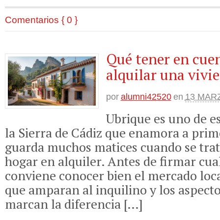
Comentarios { 0 }
Qué tener en cue
alquilar una vivi
por
alumni42520
en
13 MARZ
Ubrique es uno de e
la Sierra de Cádiz que enamora a prime
guarda muchos matices cuando se trat
hogar en alquiler. Antes de firmar cua
conviene conocer bien el mercado loca
que amparan al inquilino y los aspecto
marcan la diferencia […]