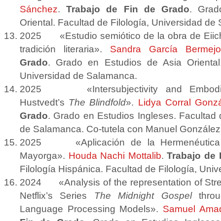
Sánchez
.
Trabajo de Fin de Grado
. Grad
Oriental. Facultad de Filología, Universidad d
2025
«Estudio semiótico de la obra de Eii
tradición literaria».
Sandra García Bermejo
Grado
. Grado en Estudios de Asia Oriental.
Universidad de Salamanca.
2025
«Intersubjectivity and Embod
Hustvedt’s
The Blindfold
».
Lidya Corral Gonz
Grado
. Grado en Estudios Ingleses. Facultad 
de Salamanca. Co-tutela con Manuel González d
2025
«Aplicación de la Hermenéutic
Mayorga».
Houda Nachi Mottalib
.
Trabajo de 
Filología Hispánica. Facultad de Filología, Un
2024 «Analysis of the representation of Str
Netflix’s Series
The Midnight Gospel
throu
Language Processing Models».
Samuel Amad