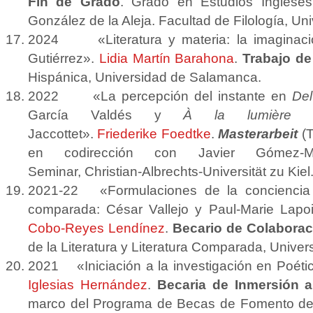
Fin de Grado
. Grado en Estudios Ingleses
González de la Aleja. Facultad de Filología, U
2024 «Literatura y materia: la imaginaci
Gutiérrez».
Lidia Martín Barahona
.
Trabajo de
Hispánica, Universidad de Salamanca.
2022 «La percepción del instante en
Del
García Valdés y
À la lumière d’
Jaccottet».
Friederike Foedtke
.
Masterarbeit
(T
en codirección con Javier Gómez-Mo
Seminar, Christian-Albrechts-Universität zu Kiel
2021-22 «Formulaciones de la conciencia 
comparada: César Vallejo y Paul-Marie Lapo
Cobo-Reyes Lendínez
.
Becario de Colaborac
de la Literatura y Literatura Comparada, Unive
2021 «Iniciación a la investigación en Poé
Iglesias Hernández
.
Becaria de Inmersión a
marco del Programa de Becas de Fomento del