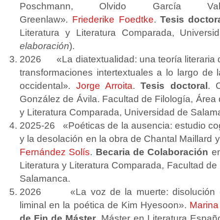
Poschmann, Olvido García V
Greenlaw»
.
Friederike Foedtke
.
Tesis doctor
Literatura y Literatura Comparada, Univers
elaboración
).
2026 «La diatextualidad: una teoría literaria 
transformaciones intertextuales a lo largo de la
occidental»
.
Jorge Arroita
.
Tesis doctoral
. 
González de Ávila. Facultad de Filología, Área d
y Literatura Comparada, Universidad de Salama
2025-26 «Poéticas de la ausencia: estudio cogn
y la desolación en la obra de Chantal Maillard
Fernández Solís
.
Becaria de Colaboración
en
Literatura y Literatura Comparada, Facultad de 
Salamanca.
2026 «La voz de la muerte: disolución de
liminal en la poética de Kim Hyesoon».
Marina
de Fin de Máster
. Máster en Literatura Espa