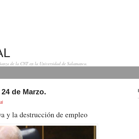
AL
señanza de la CNT en la Universidad de Salamanca.
 24 de Marzo.
al
va y la destrucción de empleo