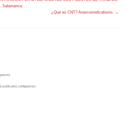
1. Salamanca.
¿Qué es CNT? Anarcosindicalismo.
→
gatorio)
rá publicado)
(obligatorio)