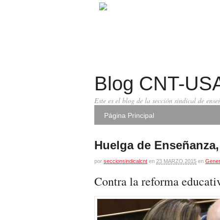
Blog CNT-US
Este es el blog de la sección sindical de en
Página Principal
Huelga de Enseñanza,
por
seccionsindicalcnt
en
23 MARZO 2015
en
Gener
Contra la reforma educati