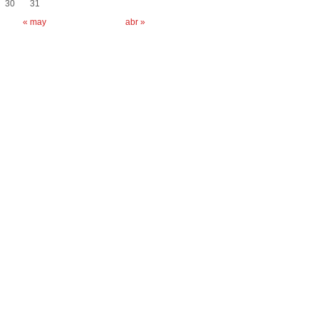
30
31
« may
abr »