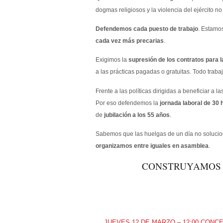
dogmas religiosos y la violencia del ejército n
Defendemos cada puesto de trabajo
. Estamos
cada vez más precarias
.
Exigimos la
supresión de los contratos para l
a las prácticas pagadas o gratuitas. Todo tra
Frente a las políticas dirigidas a beneficiar a 
Por eso defendemos la
jornada laboral de 30 
de
jubilación a los 55 años
.
Sabemos que las huelgas de un día no soluci
organizamos entre iguales en asamblea
.
CONSTRUYAMOS 
←
JUEVES 12 DE MARZO – 12:00 CONC