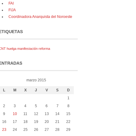
FAI
FIJA
Coordinadora Anarquista del Noroeste
ETIQUETAS
CNT
huelga
manifestación
reforma
ENTRADAS
marzo 2015
L
M
X
J
V
S
D
1
2
3
4
5
6
7
8
9
10
11
12
13
14
15
16
17
18
19
20
21
22
23
24
25
26
27
28
29