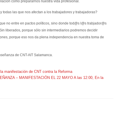
telación como prepararnos nuestra vida profesional.
 todas las que nos afectan a los trabajadores y trabajadoras?
que no entre en pactos políticos, sino donde tod@s l@s trabjador@s
in liberados, porque sólo sin intermediarios podremos decidir
nciones, porque eso nos da plena independencia en nuestra toma de
e Enseñanza de CNT-AIT Salamanca.
 la manifestación de CNT contra la Reforma
EÑANZA – MANIFESTACIÓN EL 22 MAYO A las 12:00, En la