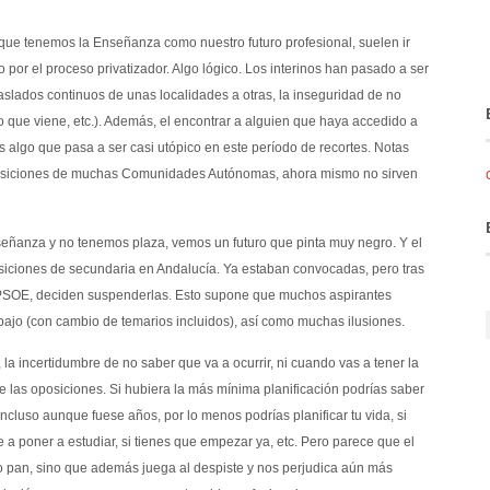
ue tenemos la Enseñanza como nuestro futuro profesional, suelen ir
 por el proceso privatizador. Algo lógico. Los interinos han pasado a ser
raslados continuos de unas localidades a otras, la inseguridad de no
ño que viene, etc.). Además, el encontrar a alguien que haya accedido a
s algo que pasa a ser casi utópico en este período de recortes. Notas
oposiciones de muchas Comunidades Autónomas, ahora mismo no sirven
eñanza y no tenemos plaza, vemos un futuro que pinta muy negro. Y el
siciones de secundaria en Andalucía. Ya estaban convocadas, pero tras
 PSOE, deciden suspenderlas. Esto supone que muchos aspirantes
ajo (con cambio de temarios incluidos), así como muchas ilusiones.
la incertidumbre de no saber que va a ocurrir, ni cuando vas a tener la
de las oposiciones. Si hubiera la más mínima planificación podrías saber
cluso aunque fuese años, por lo menos podrías planificar tu vida, si
 a poner a estudiar, si tienes que empezar ya, etc. Pero parece que el
o pan, sino que además juega al despiste y nos perjudica aún más