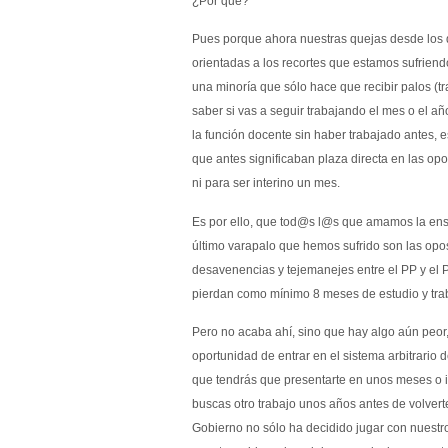
¿Por qué?
Pues porque ahora nuestras quejas desde los q
orientadas a los recortes que estamos sufriendo
una minoría que sólo hace que recibir palos (t
saber si vas a seguir trabajando el mes o el a
la función docente sin haber trabajado antes, e
que antes significaban plaza directa en las 
ni para ser interino un mes.
Es por ello, que tod@s l@s que amamos la ens
último varapalo que hemos sufrido son las opo
desavenencias y tejemanejes entre el PP y el
pierdan como mínimo 8 meses de estudio y trab
Pero no acaba ahí, sino que hay algo aún peor, 
oportunidad de entrar en el sistema arbitrario 
que tendrás que presentarte en unos meses o in
buscas otro trabajo unos años antes de volverte
Gobierno no sólo ha decidido jugar con nuestr