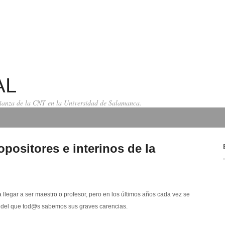
AL
señanza de la CNT en la Universidad de Salamanca.
opositores e interinos de la
 llegar a ser maestro o profesor, pero en los últimos años cada vez se
 del que tod@s sabemos sus graves carencias.