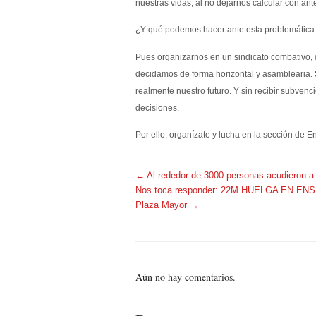
nuestras vidas, al no dejarnos calcular con an
¿Y qué podemos hacer ante esta problemática y
Pues organizarnos en un sindicato combativo, 
decidamos de forma horizontal y asamblearia. S
realmente nuestro futuro. Y sin recibir subve
decisiones.
Por ello, organízate y lucha en la sección d
←
Al rededor de 3000 personas acudieron a
Nos toca responder: 22M HUELGA EN ENS
Plaza Mayor
→
Aún no hay comentarios.