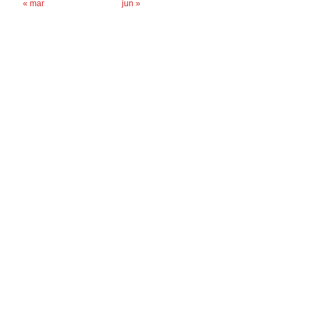
« mar
jun »