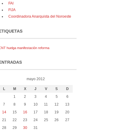
FAI
FIJA
Coordinadora Anarquista del Noroeste
ETIQUETAS
CNT
huelga
manifestación
reforma
ENTRADAS
mayo 2012
L
M
X
J
V
S
D
1
2
3
4
5
6
7
8
9
10
11
12
13
14
15
16
17
18
19
20
21
22
23
24
25
26
27
28
29
30
31