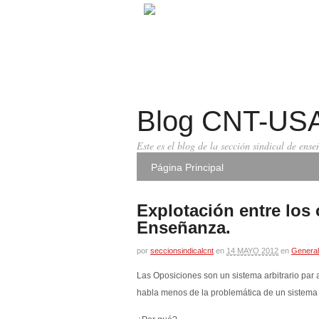
Blog CNT-US
Este es el blog de la sección sindical de en
Página Principal
Explotación entre los 
Enseñanza.
por
seccionsindicalcnt
en
14 MAYO 2012
en
General
Las Oposiciones son un sistema arbitrario par a
habla menos de la problemática de un sistema