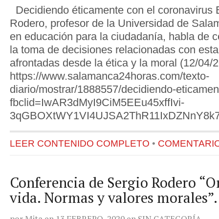
Decidiendo éticamente con el coronavirus E
Rodero, profesor de la Universidad de Sala
en educación para la ciudadanía, habla de 
la toma de decisiones relacionadas con est
afrontadas desde la ética y la moral (12/04
https://www.salamanca24horas.com/texto-
diario/mostrar/1888557/decidiendo-eticamen
fbclid=IwAR3dMyI9CiM5EEu45xffIvi-
3qGBOXtWY1VI4UJSA2ThR11IxDZNnY8
LEER CONTENIDO COMPLETO
•
COMENTARIOS
Conferencia de Sergio Rodero “Or
vida. Normas y valores morales”.
por
Mita
en
13 FEBRERO, 2020
en
SIN CATEGORÍA