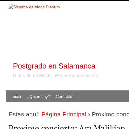
Postgrado en Salamanca
Diario de un Master. Por Fernando García
Inicio
¿Quien soy?
Contacto
Estas aquí:
Página Principal
›
Proximo conci
Proximo concierto: Ara Malikian