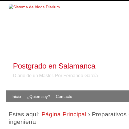
Postgrado en Salamanca
Diario de un Master. Por Fernando García
Inicio
¿Quien soy?
Contacto
Estas aquí:
Página Principal
›
Preparativos
ingeniería