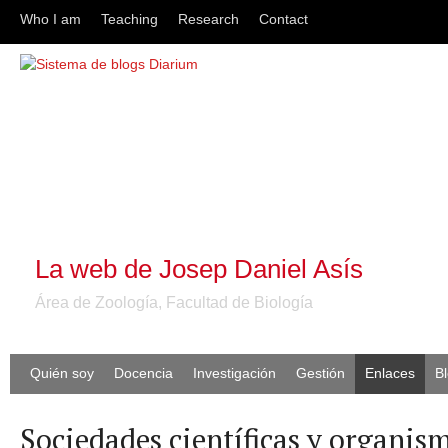
Who I am
Teaching
Research
Contact
La web de Josep Daniel Asís
Área de Zoología, Facultad de Biología
Quién soy
Docencia
Investigación
Gestión
Enlaces
B
Sociedades científicas y organis