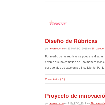
Diseño de Rúbricas
por
alvarococho
en
11 MARZO, 2019
en
Sin categor
Por medio de las rúbricas se puede realizar u
errores que ha cometido de una manera mas clar
por que algo es excelente o insuficiente. Por lo
Comentarios { 0 }
Proyecto de innovaci
por
alvarococho
en
7 MARZO, 2019
en
Sin categorí