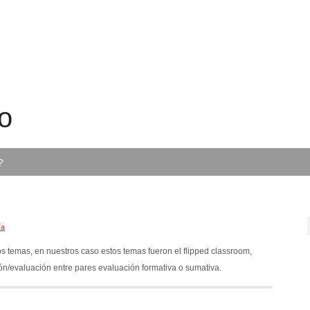
o
?
ía
os temas, en nuestros caso estos temas fueron el flipped classroom,
ción/evaluación entre pares evaluación formativa o sumativa.