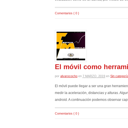
Comentarios { 0 }
El móvil como herram
por
alvarococho
en
7 MARZO, 2019
en
Sin categorí
El móvil puede llegar a ser una gran herramient
medir la aceleración, distancias y alturas. A
android. A continuación podemos observar cap
Comentarios { 0 }