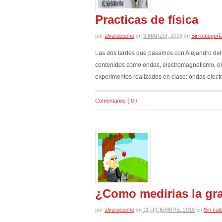
Practicas de física
por
alvarococho
en
3 MARZO, 2019
en
Sin categorí
Las dos tardes que pasamos con Alejandro del
contenidos como ondas, electromagnetismo, ele
experimentos realizados en clase: ondas elec
Comentarios { 0 }
¿Como medirias la gr
por
alvarococho
en
11 DICIEMBRE, 2018
en
Sin cat