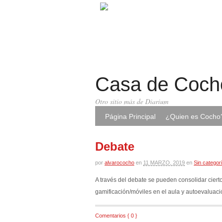
Casa de Coch
Otro sitio más de Diarium
Página Principal
¿Quien es Cocho
Debate
por
alvarococho
en
11 MARZO, 2019
en
Sin categor
A través del debate se pueden consolidar ciert
gamificación/móviles en el aula y autoevalua
Comentarios { 0 }