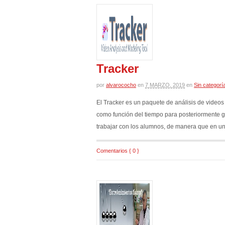
Tracker
por
alvarococho
en
7 MARZO, 2019
en
Sin categorí
El Tracker es un paquete de análisis de videos
como función del tiempo para posteriormente gr
trabajar con los alumnos, de manera que en u
Comentarios { 0 }