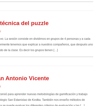
técnica del puzzle
a
ivo. La sesión consiste en dividirnos en grupos de 4 personas y a cada
riormente tenemos que explicar a nuestros compañeros, que después uno
sto de la clase. Es decir los grupos tienen […]
an Antonio Vicente
a
s sirvió para aprender nuevas metodologías de gamificación y trabajo
l colegio San Estanislao de Kostka. También nos enseño métodos de
a se puede evaluar los diferentes criterios de evaluación y las […]