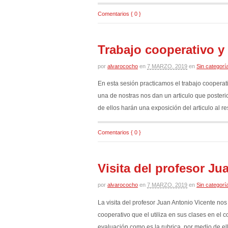
Comentarios { 0 }
Trabajo cooperativo y 
por
alvarococho
en
7 MARZO, 2019
en
Sin categorí
En esta sesión practicamos el trabajo cooperat
una de nostras nos dan un articulo que poste
de ellos harán una exposición del articulo al re
Comentarios { 0 }
Visita del profesor Ju
por
alvarococho
en
7 MARZO, 2019
en
Sin categorí
La visita del profesor Juan Antonio Vicente no
cooperativo que el utiliza en sus clases en e
evaluación como es la rubrica, por medio de ell