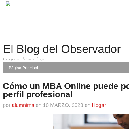
El Blog del Observador
Una forma de ver el hogar
Página Principal
Cómo un MBA Online puede po
perfil profesional
por
alumnima
en
10 MARZO, 2023
en
Hogar