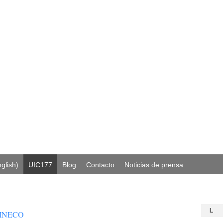
glish)
UIC177
Blog
Contacto
Noticias de prensa
L
MINECO