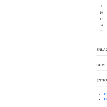
3
10
17
24
31
ENLAC
COME
ENTR
In
D