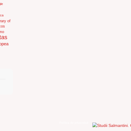
le
ica
rary of
cos
mo
tas
opea
Política de privacidad