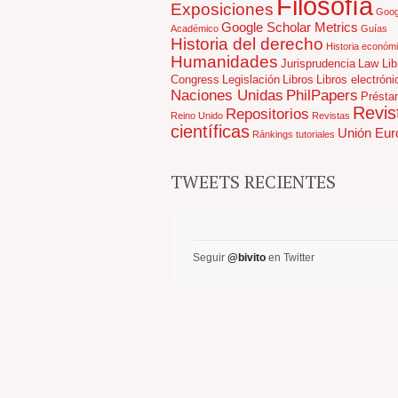
Filosofía
Exposiciones
Goog
Google Scholar Metrics
Académico
Guías
Historia del derecho
Historia económ
Humanidades
Jurisprudencia
Law Lib
Congress
Legislación
Libros
Libros electróni
Naciones Unidas
PhilPapers
Présta
Revis
Repositorios
Reino Unido
Revistas
científicas
Unión Eur
Ránkings
tutoriales
TWEETS RECIENTES
Seguir
@bivito
en Twitter