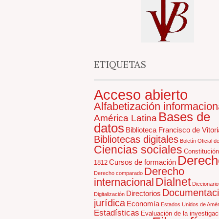
ETIQUETAS
Acceso abierto
Alfabetización informacion
Bases de
América Latina
datos
Biblioteca Francisco de Vitori
Bibliotecas digitales
Boletín Oficial d
Ciencias sociales
Constitución
Derech
Cursos de formación
1812
Derecho
Derecho comparado
Dialnet
internacional
Diccionario
Documentac
Directorios
Digitalización
jurídica
Economía
Estados Unidos de Amér
Estadísticas
Evaluación de la investigac