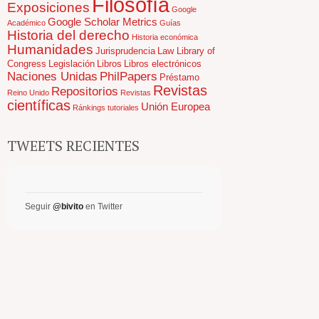
Filosofía
Exposiciones
Google
Google Scholar Metrics
Académico
Guías
Historia del derecho
Historia económica
Humanidades
Jurisprudencia
Law Library of
Congress
Legislación
Libros
Libros electrónicos
Naciones Unidas
PhilPapers
Préstamo
Revistas
Repositorios
Reino Unido
Revistas
científicas
Unión Europea
Ránkings
tutoriales
TWEETS RECIENTES
Seguir
@bivito
en Twitter