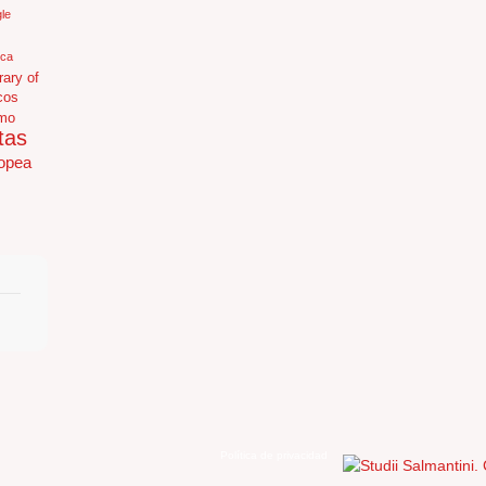
le
ica
rary of
cos
mo
tas
opea
Política de privacidad