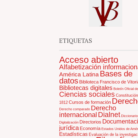
ETIQUETAS
Acceso abierto
Alfabetización informacion
Bases de
América Latina
datos
Biblioteca Francisco de Vitori
Bibliotecas digitales
Boletín Oficial d
Ciencias sociales
Constitución
Derech
Cursos de formación
1812
Derecho
Derecho comparado
Dialnet
internacional
Diccionario
Documentac
Directorios
Digitalización
jurídica
Economía
Estados Unidos de Amér
Estadísticas
Evaluación de la investigac