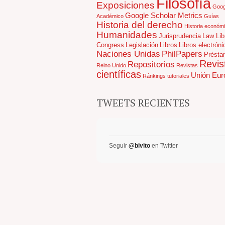
Filosofía
Exposiciones
Goog
Google Scholar Metrics
Académico
Guías
Historia del derecho
Historia económ
Humanidades
Jurisprudencia
Law Lib
Congress
Legislación
Libros
Libros electróni
Naciones Unidas
PhilPapers
Présta
Revis
Repositorios
Reino Unido
Revistas
científicas
Unión Eur
Ránkings
tutoriales
TWEETS RECIENTES
Seguir
@bivito
en Twitter