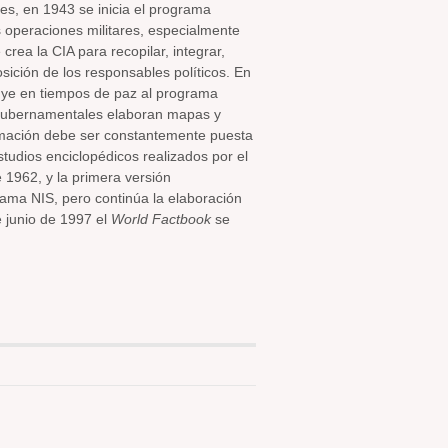
tes, en 1943 se inicia el programa
 operaciones militares, especialmente
crea la CIA para recopilar, integrar,
osición de los responsables políticos. En
tuye en tiempos de paz al programa
 gubernamentales elaboran mapas y
ormación debe ser constantemente puesta
udios enciclopédicos realizados por el
 1962, y la primera versión
rama NIS, pero continúa la elaboración
 junio de 1997 el
World Factbook
se