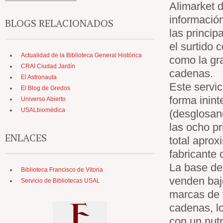
Alimarket 
información
BLOGS RELACIONADOS
las princip
el surtido 
Actualidad de la Biblioteca General Histórica
como la gr
CRAI Ciudad Jardín
cadenas.
El Astronauta
Este servic
El Blog de Gredos
forma inint
Universo Abierto
USALbiomédica
(desglosand
las ocho pr
ENLACES
total aprox
fabricante 
La base de
Biblioteca Francisco de Vitoria
venden baj
Servicio de Bibliotecas USAL
marcas de 
cadenas, lo
con un nut