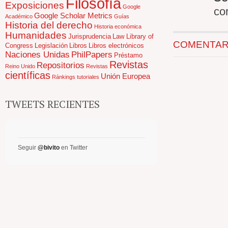
Filosofía
Exposiciones
Google
co
Google Scholar Metrics
Académico
Guías
Historia del derecho
Historia económica
Humanidades
Jurisprudencia
Law Library of
COMENTARIO
Congress
Legislación
Libros
Libros electrónicos
Naciones Unidas
PhilPapers
Préstamo
Revistas
Repositorios
Reino Unido
Revistas
científicas
Unión Europea
Ránkings
tutoriales
TWEETS RECIENTES
Seguir
@bivito
en Twitter