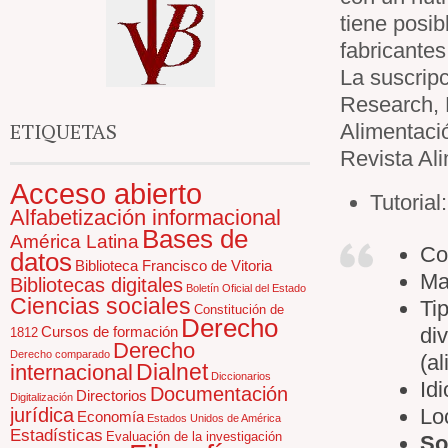
tiene posib
fabricantes
La suscrip
Research, 
ETIQUETAS
Alimentaci
Revista Ali
Acceso abierto
Tutorial
Alfabetización informacional
Bases de
América Latina
Co
datos
Biblioteca Francisco de Vitoria
Ma
Bibliotecas digitales
Boletín Oficial del Estado
Ciencias sociales
Ti
Constitución de
Derecho
Cursos de formación
di
1812
Derecho
Derecho comparado
(a
Dialnet
internacional
Diccionarios
Id
Documentación
Directorios
Digitalización
jurídica
Lo
Economía
Estados Unidos de América
Estadísticas
Evaluación de la investigación
So