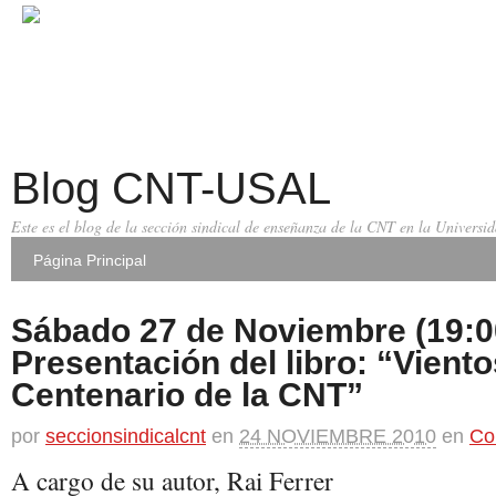
Blog CNT-USAL
Este es el blog de la sección sindical de enseñanza de la CNT en la Univers
Página Principal
Sábado 27 de Noviembre (19:0
Presentación del libro: “Viento
Centenario de la CNT”
por
seccionsindicalcnt
en
24 NOVIEMBRE 2010
en
Co
A cargo de su autor, Rai Ferrer