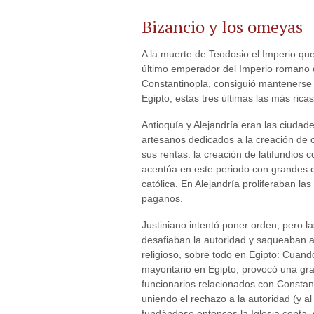
Bizancio y los omeyas
A la muerte de Teodosio el Imperio qu
último emperador del Imperio romano d
Constantinopla, consiguió mantenerse c
Egipto, estas tres últimas las más rica
Antioquía y Alejandría eran las ciudad
artesanos dedicados a la creación de o
sus rentas: la creación de latifundios c
acentúa en este periodo con grandes co
católica. En Alejandría proliferaban las 
paganos.
Justiniano intentó poner orden, pero l
desafiaban la autoridad y saqueaban a 
religioso, sobre todo en Egipto: Cuan
mayoritario en Egipto, provocó una gra
funcionarios relacionados con Constant
uniendo el rechazo a la autoridad (y al
fundándose entonces la Iglesia copta. A