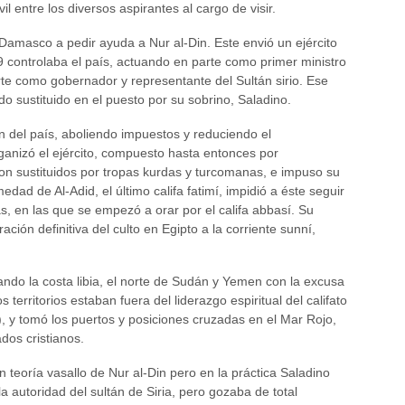
vil entre los diversos aspirantes al cargo de visir.
 Damasco a pedir ayuda a Nur al-Din. Este envió un ejército
 controlaba el país, actuando en parte como primer ministro
arte como gobernador y representante del Sultán sirio. Ese
o sustituido en el puesto por su sobrino, Saladino.
n del país, aboliendo impuestos y reduciendo el
anizó el ejército, compuesto hasta entonces por
n sustituidos por tropas kurdas y turcomanas, e impuso su
edad de Al-Adid, el último califa fatimí, impidió a éste seguir
s, en las que se empezó a orar por el califa abbasí. Su
ción definitiva del culto en Egipto a la corriente sunní,
ando la costa libia, el norte de Sudán y Yemen con la excusa
s territorios estaban fuera del liderazgo espiritual del califato
), y tomó los puertos y posiciones cruzadas en el Mar Rojo,
dos cristianos.
n teoría vasallo de Nur al-Din pero en la práctica Saladino
a autoridad del sultán de Siria, pero gozaba de total