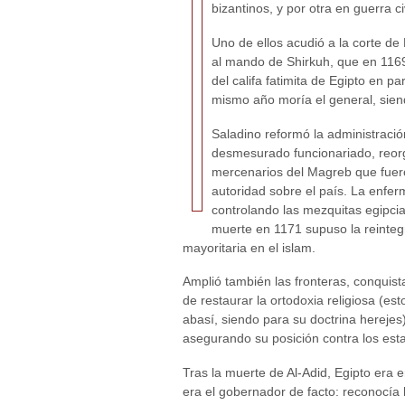
bizantinos, y por otra en guerra ci
Uno de ellos acudió a la corte de
al mando de Shirkuh, que en 1169
del califa fatimita de Egipto en p
mismo año moría el general, siend
Saladino reformó la administració
desmesurado funcionariado, reorg
mercenarios del Magreb que fuero
autoridad sobre el país. La enferm
controlando las mezquitas egipcia
muerte en 1171 supuso la reintegra
mayoritaria en el islam.
Amplió también las fronteras, conquist
de restaurar la ortodoxia religiosa (esto
abasí, siendo para su doctrina herejes
asegurando su posición contra los esta
Tras la muerte de Al-Adid, Egipto era e
era el gobernador de facto: reconocía l