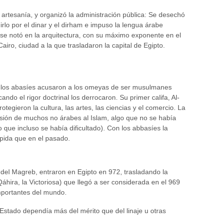
rtesanía, y organizó la administración pública: Se desechó
uirlo por el dinar y el dirham e impuso la lengua árabe
 se notó en la arquitectura, con su máximo exponente en el
airo, ciudad a la que trasladaron la capital de Egipto.
a, los abasíes acusaron a los omeyas de ser musulmanes
cando el rigor doctrinal los derrocaron. Su primer califa, Al-
tegieron la cultura, las artes, las ciencias y el comercio. La
ersión de muchos no árabes al Islam, algo que no se había
 que incluso se había dificultado). Con los abbasíes la
pida que en el pasado.
s del Magreb, entraron en Egipto en 972, trasladando la
-Qáhira, la Victoriosa) que llegó a ser considerada en el 969
portantes del mundo.
 Estado dependía más del mérito que del linaje u otras