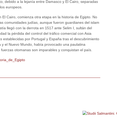
o, debido a la lejanía entre Damasco y El Cairo, separadas
dos europeos.
 El Cairo, comienza otra etapa en la historia de Egipto. No
a las comunidades judías, aunque fueron guardianes del islam
astía llegó con la derrota en 1517 ante Selim I, sultán del
ad la pérdida del control del tráfico comercial con Asia
 establecidas por Portugal y España tras el descubrimiento
 y el Nuevo Mundo, había provocado una paulatina
s fuerzas otomanas son imparables y conquistan el país.
storia_de_Egipto
Política de privacidad