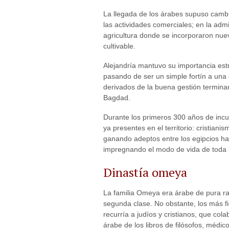
La llegada de los árabes supuso cambi
las actividades comerciales; en la adm
agricultura donde se incorporaron nuev
cultivable.
Alejandría mantuvo su importancia estr
pasando de ser un simple fortín a una 
derivados de la buena gestión termin
Bagdad.
Durante los primeros 300 años de incur
ya presentes en el territorio: cristiani
ganando adeptos entre los egipcios hast
impregnando el modo de vida de toda l
Dinastía omeya
La familia Omeya era árabe de pura r
segunda clase. No obstante, los más f
recurría a judíos y cristianos, que cola
árabe de los libros de filósofos, médicos