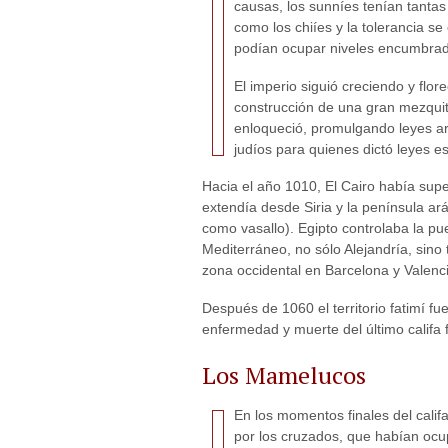
causas, los sunníes tenían tanta
como los chiíes y la tolerancia s
podían ocupar niveles encumbrado
El imperio siguió creciendo y flor
construcción de una gran mezquit
enloqueció, promulgando leyes arb
judíos para quienes dictó leyes e
Hacia el año 1010, El Cairo había supe
extendía desde Siria y la península ará
como vasallo). Egipto controlaba la pue
Mediterráneo, no sólo Alejandría, sino
zona occidental en Barcelona y Valencia
Después de 1060 el territorio fatimí 
enfermedad y muerte del último califa f
Los Mamelucos
En los momentos finales del calif
por los cruzados, que habían ocu