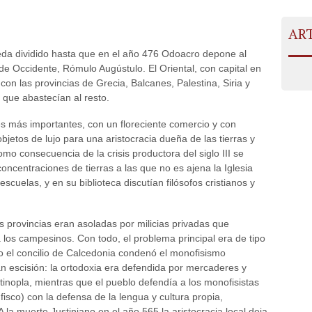
AR
eda dividido hasta que en el año 476 Odoacro depone al
e Occidente, Rómulo Augústulo. El Oriental, con capital en
on las provincias de Grecia, Balcanes, Palestina, Siria y
s que abastecían al resto.
es más importantes, con un floreciente comercio y con
bjetos de lujo para una aristocracia dueña de las tierras y
omo consecuencia de la crisis productora del siglo III se
ncentraciones de tierras a las que no es ajena la Iglesia
escuelas, y en su biblioteca discutían filósofos cristianos y
as provincias eran asoladas por milicias privadas que
los campesinos. Con todo, el problema principal era de tipo
do el concilio de Calcedonia condenó el monofisismo
n escisión: la ortodoxia era defendida por mercaderes y
inopla, mientras que el pueblo defendía a los monofisistas
 fisco) con la defensa de la lengua y cultura propia,
 la muerte Justiniano en el año 565 la aristocracia local deja