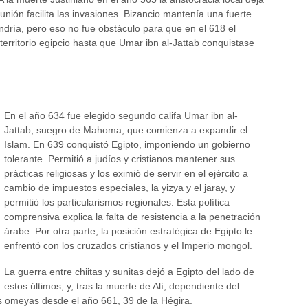
sunión facilita las invasiones. Bizancio mantenía una fuerte
andría, pero eso no fue obstáculo para que en el 618 el
territorio egipcio hasta que Umar ibn al-Jattab conquistase
En el año 634 fue elegido segundo califa Umar ibn al-
Jattab, suegro de Mahoma, que comienza a expandir el
Islam. En 639 conquistó Egipto, imponiendo un gobierno
tolerante. Permitió a judíos y cristianos mantener sus
prácticas religiosas y los eximió de servir en el ejército a
cambio de impuestos especiales, la yizya y el jaray, y
permitió los particularismos regionales. Esta política
comprensiva explica la falta de resistencia a la penetración
árabe. Por otra parte, la posición estratégica de Egipto le
enfrentó con los cruzados cristianos y el Imperio mongol.
La guerra entre chiitas y sunitas dejó a Egipto del lado de
estos últimos, y, tras la muerte de Alí, dependiente del
s omeyas desde el año 661, 39 de la Hégira.