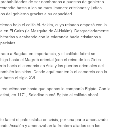
s probabilidades de ser nombrados a puestos de gobierno
e extendía hasta a los no musulmanes: cristianos y judíos
s del gobierno gracias a su capacidad.
eciendo bajo el califa Al-Hakim, cuyo reinado empezó con la
a en El Cairo (la Mezquita de Al-Hakim). Desgraciadamente
itrarias y acabando con la tolerancia hacia cristianos y
speciales.
rado a Bagdad en importancia, y el califato fatimí se
biga hasta el Magreb oriental (con el reino de los Ziries
rta hacia el comercio en Asia y los puertos orientales del
 también los sirios. Desde aquí mantenía el comercio con la
 hasta el siglo XVI.
fue reduciéndose hasta que apenas lo componía Egipto. Con la
atimí, en 1171, Saladino sumó Egipto al califato abasí.
ato fatimí el país estaba en crisis, por una parte amenazado
pado Ascalón y amenazaban la frontera aliados con los