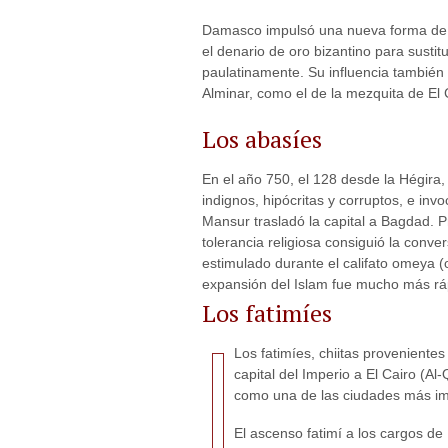
Damasco impulsó una nueva forma de a
el denario de oro bizantino para sustit
paulatinamente. Su influencia también
Alminar, como el de la mezquita de El C
Los abasíes
En el año 750, el 128 desde la Hégir
indignos, hipócritas y corruptos, e invo
Mansur trasladó la capital a Bagdad. Pro
tolerancia religiosa consiguió la conv
estimulado durante el califato omeya (o
expansión del Islam fue mucho más rá
Los fatimíes
Los fatimíes, chiitas proveniente
capital del Imperio a El Cairo (Al
como una de las ciudades más im
El ascenso fatimí a los cargos de