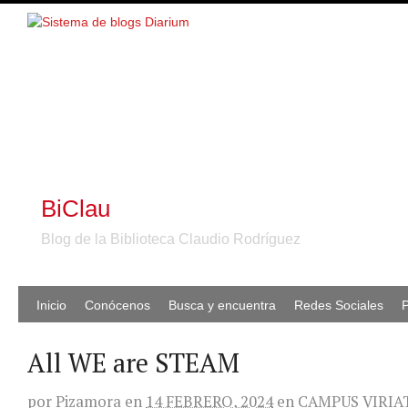
BiClau
Blog de la Biblioteca Claudio Rodríguez
Inicio
Conócenos
Busca y encuentra
Redes Sociales
P
All WE are STEAM
por
Pizamora
en
14 FEBRERO, 2024
en
CAMPUS VIRIA