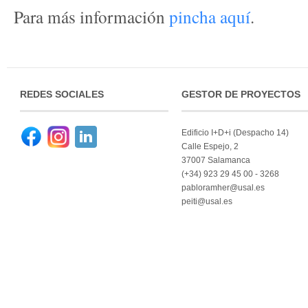
Para más información
pincha aquí
.
REDES SOCIALES
GESTOR DE PROYECTOS
Edificio I+D+i (Despacho 14)
··
··
Calle Espejo, 2
37007 Salamanca
(+34) 923 29 45 00 - 3268
pabloramher@usal.es
peiti@usal.es