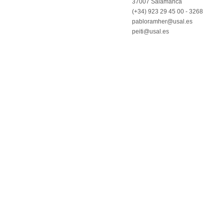
37007 Salamanca
(+34) 923 29 45 00 - 3268
pabloramher@usal.es
peiti@usal.es