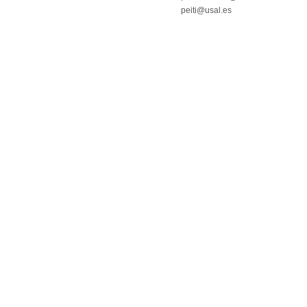
peiti@usal.es