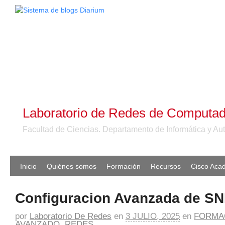
Laboratorio de Redes de Computa
Facultad de Ciencias. Departamento de Informática y Au
Inicio
Quiénes somos
Formación
Recursos
Cisco Aca
Configuracion Avanzada de S
por
Laboratorio De Redes
en
3 JULIO, 2025
en
FORMA
AVANZADO
,
REDES