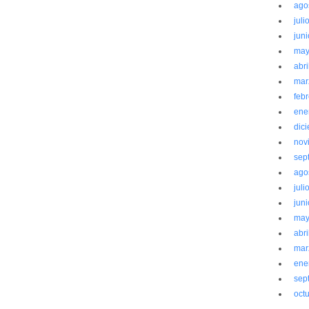
ago
juli
jun
may
abri
mar
feb
ene
dic
nov
sep
ago
juli
jun
may
abri
mar
ene
sep
oct