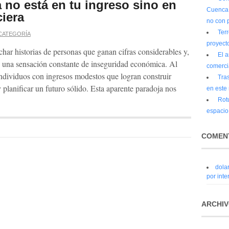
 no está en tu ingreso sino en
Cuenca 
ciera
no con 
Ter
 CATEGORÍA
proyecto
har historias de personas que ganan cifras considerables y,
El a
 una sensación constante de inseguridad económica. Al
comerci
dividuos con ingresos modestos que logran construir
Tra
y planificar un futuro sólido. Esta aparente paradoja nos
en este
Rot
espacio
COMENT
dola
por inte
ARCHI