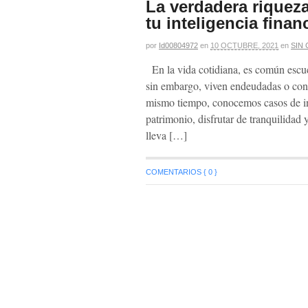
La verdadera riqueza
tu inteligencia finan
por
Id00804972
en
10 OCTUBRE, 2021
en
SIN
En la vida cotidiana, es común escuc
sin embargo, viven endeudadas o con
mismo tiempo, conocemos casos de in
patrimonio, disfrutar de tranquilidad 
lleva […]
COMENTARIOS { 0 }