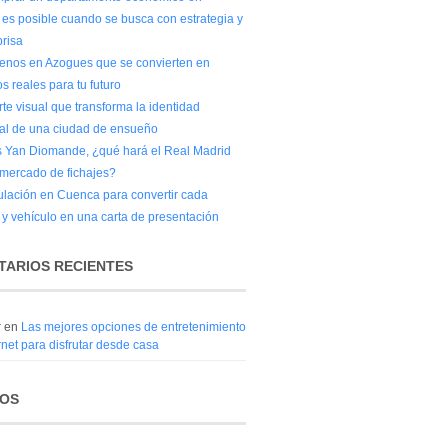
es posible cuando se busca con estrategia y
prisa
renos en Azogues que se convierten en
s reales para tu futuro
rte visual que transforma la identidad
al de una ciudad de ensueño
s Yan Diomande, ¿qué hará el Real Madrid
 mercado de fichajes?
ulación en Cuenca para convertir cada
 y vehículo en una carta de presentación
ARIOS RECIENTES
r
en
Las mejores opciones de entretenimiento
rnet para disfrutar desde casa
VOS