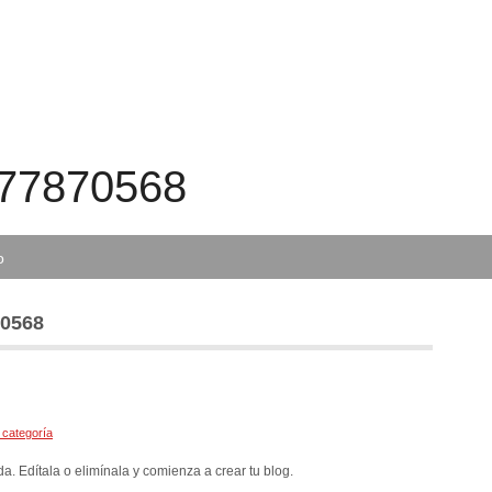
t77870568
o
70568
 categoría
a. Edítala o elimínala y comienza a crear tu blog.