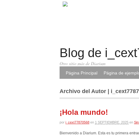
Blog de i_cex
Otro sitio más de Diarium
Página Principal
Página de ejempl
Archivo del Autor | i_cext778
¡Hola mundo!
por
i_cext77870568
en
1 SEPTIEMBRE, 2025
en
Sin
Bienvenido a Diarium. Esta es tu primera entrad