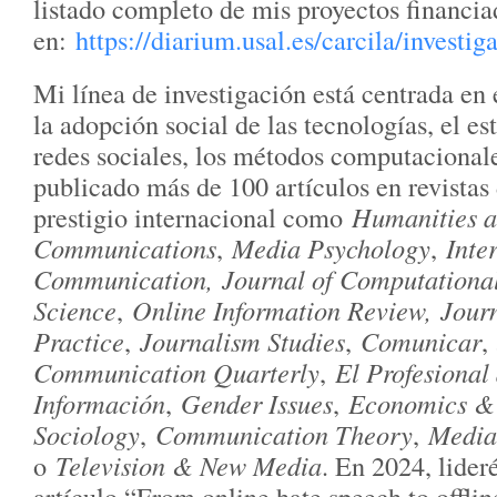
listado completo de mis proyectos financia
en:
https://diarium.usal.es/carcila/investig
Mi línea de investigación está centrada en 
la adopción social de las tecnologías, el e
redes sociales, los métodos computacional
publicado más de 100 artículos en revistas
prestigio internacional como
Humanities a
Communications
,
Media Psychology
,
Inte
Communication,
Journal of Computational
Science
,
Online Information Review,
Jour
Practice
,
Journalism Studies
,
Comunicar
,
Communication Quarterly
,
El Profesional 
Información
,
Gender Issues
,
Economics &
Sociology
,
Communication Theory
,
Media
o
Television & New Media
. En 2024, lider
artículo “From online hate speech to offlin