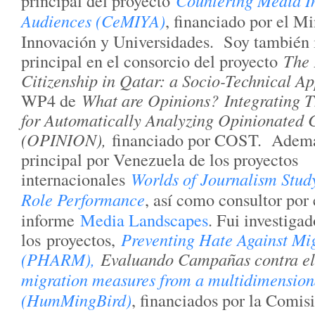
principal del proyecto
Countering Media In
Audiences (CeMIYA)
, financiado por el Mi
Innovación y Universidades. Soy también 
principal en el consorcio del proyecto
The 
Citizenship in Qatar: a Socio-Technical A
WP4 de
What are Opinions?
Integrating 
for Automatically Analyzing Opinionated
(OPINION),
financiado por COST. Además
principal por Venezuela de los proyectos
internacionales
Worlds of Journalism Stud
Role Performance
, así como consultor por 
informe
Media Landscapes
. Fui investigad
los proyectos,
Preventing Hate Against Mi
(PHARM),
Evaluando Campañas contra e
migration measures from a multidimension
(HumMingBird)
, financiados por la Comis