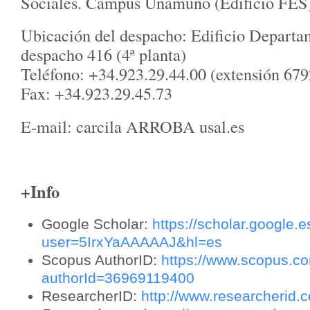
Sociales. Campus Unamuno (Edificio FES
Ubicación del despacho: Edificio Departa
despacho 416 (4ª planta)
Teléfono: +34.923.29.44.00 (extensión 679
Fax: +34.923.29.45.73
E-mail: carcila ARROBA usal.es
+Info
Google Scholar:
https://scholar.google.e
user=5IrxYaAAAAAJ&hl=es
Scopus AuthorID:
https://www.scopus.com
authorId=36969119400
ResearcherID:
http://www.researcherid.