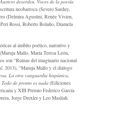
Austero desorden. Voces de la poesía
scritura neobarroca (Severo Sarduy,
res (Delmira Agustini, Renée Vivien,
a Peri Rossi, Roberto Bolaño, Diamela
óricas al ámbito poético, narrativo y
l (Maruja Mallo, María Teresa León,
s son “Ruinas del imaginario nacional
al
, 2013), “Maruja Mallo y el diálogo
osa. La otra vanguardia hispánica,
a
Todo de pronto es nada
(Ediciones
ricana y XIII Premio Federico García
brera, Jorge Drexler y Leo Maslíah.