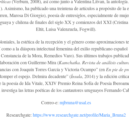
ríticas
(Verbum, 2008), así como junto a Valentina Litvan, la antología
 Asimismo, ha publicado una treintena de artículos a propósito de la e
ren, Marosa Di Giorgio), poesía de entresiglos, especialmente de muje
ruguaya y chilena de finales del siglo XX y comienzos del XXI (Cristin
Eltit, Luisa Valenzuela, Fogwill).
oloniales, la estética de la recepción y el género como aproximaciones te
 como a la diáspora intelectual femenina del exilio republicano españo
nstancia de la Mora, Remedios Varo). Sus últimos trabajos publicado
olaboración con Guillermo Mira (
Kamchatka. Revista de análisis cultur
repancias con Joaquín Torres García y Victoria Ocampo” (en
En pie de pr
Romper el espejo. Delmira decadente” (
Ínsula
, 2014) y la edición crític
 la poesía de Ida Vitale, XXIV Premio Reina Sofía de Poesía Iberoame
 investiga las letras poéticas de los cantautores uruguayos Fernando Ca
Correo-e:
mjbruna@usal.es
Researchgate:
https://www.researchgate.net/profile/Maria_Bruna2