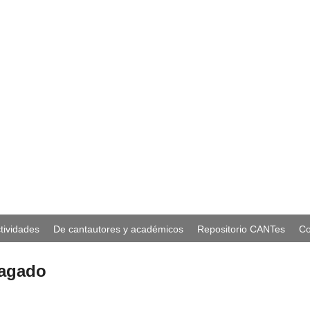
tividades
De cantautores y académicos
Repositorio CANTes
Co
ragado