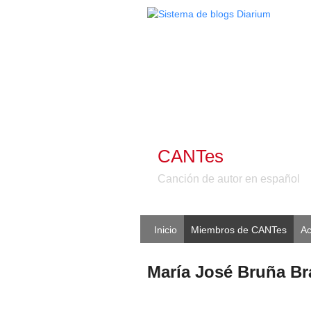
CANTes
Canción de autor en español
Inicio
Miembros de CANTes
Ac
María José Bruña B