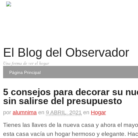
El Blog del Observador
Una forma de ver el hogar
Página Principal
5 consejos para decorar su nu
sin salirse del presupuesto
por
alumnima
en
9 ABRIL, 2021
en
Hogar
Tienes las llaves de la nueva casa y ahora el mayo
esta casa vacía un hogar hermoso y elegante. Hace