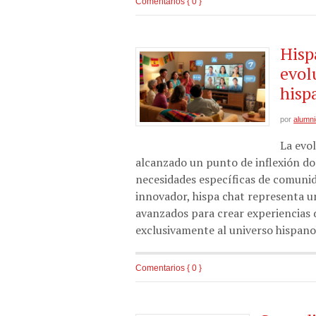
Comentarios { 0 }
Hisp
evol
hisp
por
alumn
La evo
alcanzado un punto de inflexión don
necesidades específicas de comunid
innovador, hispa chat representa u
avanzados para crear experiencias
exclusivamente al universo hispano
Comentarios { 0 }