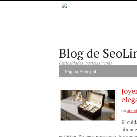
Blog de SeoLi
Curiosidades, noticias y más
Página Principal
Joye
eleg
por
alumn
El cuid
almace
estética. En este contexto, los acc