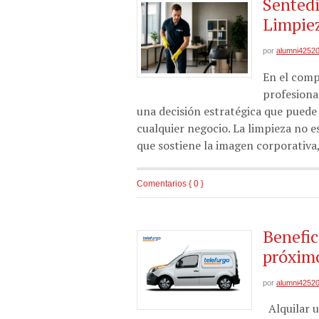
Sentedi
Limpiez
por
alumni4252
En el comp
profesiona
una decisión estratégica que puede m
cualquier negocio. La limpieza no e
que sostiene la imagen corporativa,
Comentarios { 0 }
Benefic
próximo
por
alumni4252
Alquilar u