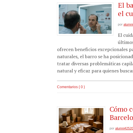
El b
el c
por
alumn
El cui
último
ofrecen beneficios excepcionales p
naturales, el barro se ha posiciona
tratar diversas problemáticas capil
natural y eficaz para quienes busca
Comentarios { 0 }
Cómo c
Barcelo
por
alumni4252