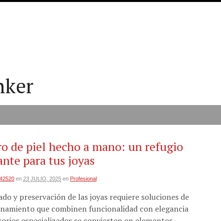
nker
ro de piel hecho a mano: un refugio
ante para tus joyas
i42520
en
23 JULIO, 2025
en
Profesional
ado y preservación de las joyas requiere soluciones de
namiento que combinen funcionalidad con elegancia
esorios especializados se convierten en elementos