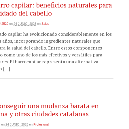
arro capilar: beneficios naturales para
uidado del cabello
i42520
en
24 JUNIO, 2025
en
Salud
dado capilar ha evolucionado considerablemente en los
s años, incorporando ingredientes naturales que
ara la salud del cabello. Entre estos componentes
do como uno de los más efectivos y versátiles para
ares. El barrocapilar representa una alternativa
n […]
onseguir una mudanza barata en
na y otras ciudades catalanas
0
en
24 JUNIO, 2025
en
Profesional