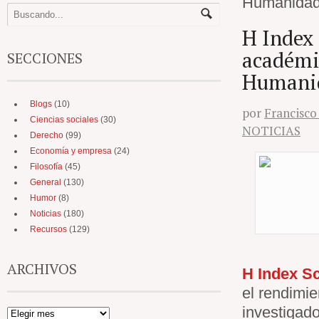
Humanidad
H Index
académic
SECCIONES
Humani
Blogs
(10)
por
Francisco
Ciencias sociales
(30)
NOTICIAS
Derecho
(99)
Economía y empresa
(24)
Filosofía
(45)
General
(130)
Humor
(8)
Noticias
(180)
Recursos
(129)
ARCHIVOS
H Index S
el rendimi
investigad