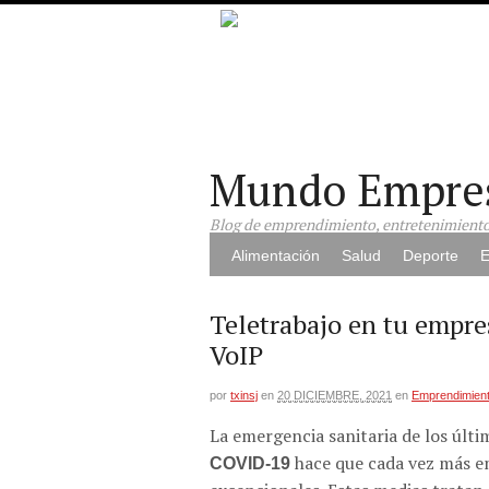
Mundo Empre
Blog de emprendimiento, entretenimiento,
Alimentación
Salud
Deporte
E
Teletrabajo en tu empre
VoIP
por
txinsj
en
20 DICIEMBRE, 2021
en
Emprendimien
La emergencia sanitaria de los últ
hace que cada vez más e
COVID-19