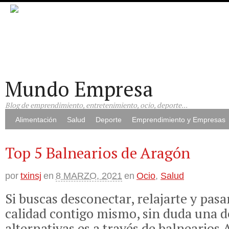
Mundo Empresa
Blog de emprendimiento, entretenimiento, ocio, deporte...
Alimentación
Salud
Deporte
Emprendimiento y Empresas
Top 5 Balnearios de Aragón
por
txinsj
en
8 MARZO, 2021
en
Ocio
,
Salud
Si buscas desconectar, relajarte y pas
calidad contigo mismo, sin duda una d
alternativas es a través de balnearios