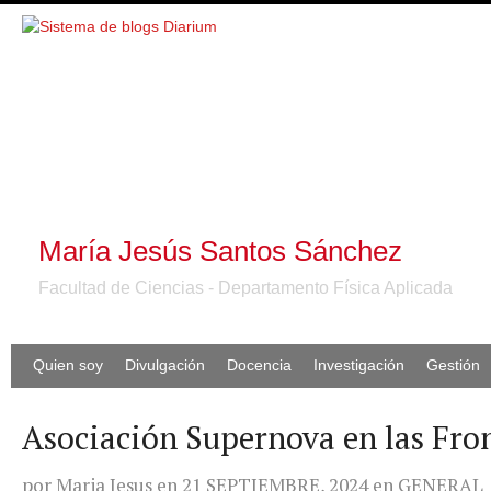
María Jesús Santos Sánchez
Facultad de Ciencias - Departamento Física Aplicada
Quien soy
Divulgación
Docencia
Investigación
Gestión
Asociación Supernova en las Fro
por
Maria Jesus
en
21 SEPTIEMBRE, 2024
en
GENERAL