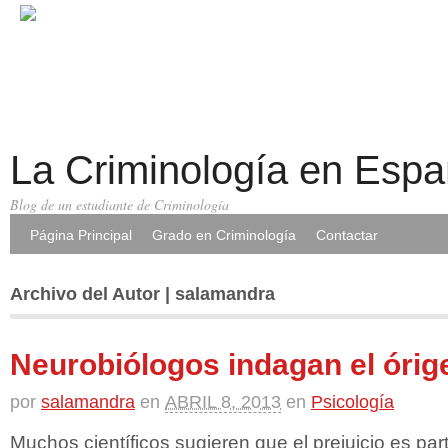
La Criminología en Esp
Blog de un estudiante de Criminología
Página Principal
Grado en Criminología
Contactar
Archivo del Autor | salamandra
Neurobiólogos indagan el órige
por
salamandra
en
ABRIL 8, 2013
en
Psicología
Muchos científicos sugieren que el prejuicio es par