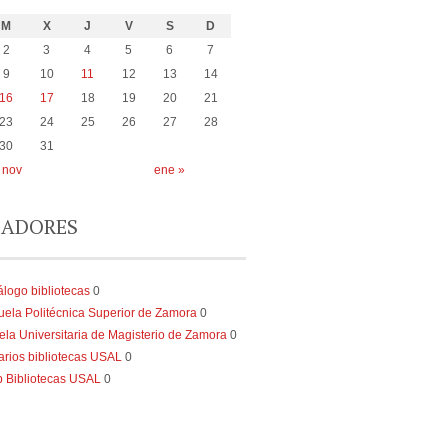
M
X
J
V
S
D
2
3
4
5
6
7
9
10
11
12
13
14
16
17
18
19
20
21
23
24
25
26
27
28
30
31
 nov
ene »
ADORES
álogo bibliotecas
0
uela Politécnica Superior de Zamora
0
ela Universitaria de Magisterio de Zamora
0
arios bibliotecas USAL
0
 Bibliotecas USAL
0