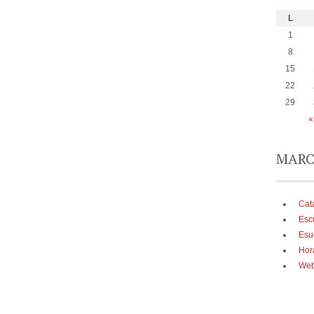
L
1
8
15
22
29
«
MARC
Cat
Esc
Esu
Hor
Web