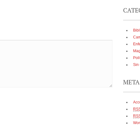
CATE
Bibl
Cam
Enf
Mag
Poli
Sin
META
Acc
RS
RS
Wor