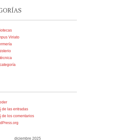
GORÍAS
iotecas
pus Viriato
ermería
isterio
técnica
 categoría
eder
S
de las entradas
S
de los comentarios
dPress.org
diciembre 2025