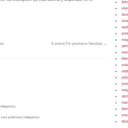
feb
ene
dic
nov
sep
jun
may
des
8 enero| Fin préstamo Navidad
→
abri
mar
feb
oct
sep
juli
jun
may
abri
mar
(obligatorio)
feb
ene
o será publicado)
(obligatorio)
dic