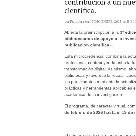
contribución a un nue
científica.
por
Pizamora
en
17 DICIEMBRE, 2025
en
BIBL
Abierta la preinscripción a la
3ª edici
bibliotecarios de apoyo a la inve
publicación científica
».
Esta microcredencial combina la actu
profesional, contribuyendo así a la f
transformación digital. Asimismo, abo
bibliotecas y favorece la recualificac
los participantes mediante la actuali
prácticas y herramientas aplicables e
académico de la investigación.
El programa, de carácter virtual, c
de febrero de 2026 hasta el 19 de 
El número de plazas ofertadas es de 5