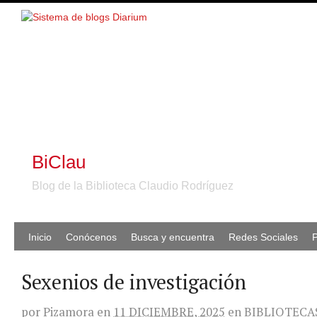
BiClau
Blog de la Biblioteca Claudio Rodríguez
Inicio
Conócenos
Busca y encuentra
Redes Sociales
P
Sexenios de investigación
por
Pizamora
en
11 DICIEMBRE, 2025
en
BIBLIOTECA