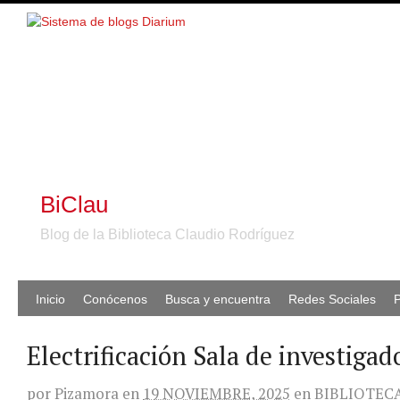
BiClau
Blog de la Biblioteca Claudio Rodríguez
Inicio
Conócenos
Busca y encuentra
Redes Sociales
P
Electrificación Sala de investigad
por
Pizamora
en
19 NOVIEMBRE, 2025
en
BIBLIOTEC