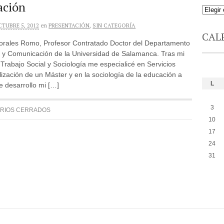
ación
TUBRE 5, 2012
en
PRESENTACIÓN
,
SIN CATEGORÍA
CAL
orales Romo, Profesor Contratado Doctor del Departamento
a y Comunicación de la Universidad de Salamanca. Tras mi
Trabajo Social y Sociología me especialicé en Servicios
alización de un Máster y en la sociología de la educación a
L
e desarrollo mi […]
3
RIOS CERRADOS
10
17
24
31