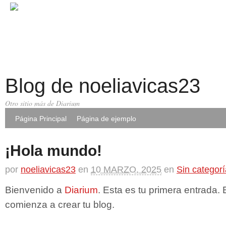
Blog de noeliavicas23
Otro sitio más de Diarium
Página Principal
Página de ejemplo
¡Hola mundo!
por
noeliavicas23
en
10 MARZO, 2025
en
Sin categorí
Bienvenido a
Diarium
. Esta es tu primera entrada. 
comienza a crear tu blog.