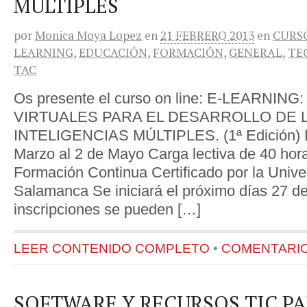
MÚLTIPLES
por
Monica Moya Lopez
en
21 FEBRERO 2013
en
CURS
LEARNING
,
EDUCACIÓN
,
FORMACIÓN
,
GENERAL
,
TE
TAC
Os presente el curso on line: E-LEARNI
VIRTUALES PARA EL DESARROLLO DE 
INTELIGENCIAS MÚLTIPLES. (1ª Edición) D
Marzo al 2 de Mayo Carga lectiva de 40 hora
Formación Continua Certificado por la Unive
Salamanca Se iniciará el próximo días 27 de
inscripciones se pueden […]
LEER CONTENIDO COMPLETO
•
COMENTARIOS
SOFTWARE Y RECURSOS TIC PA