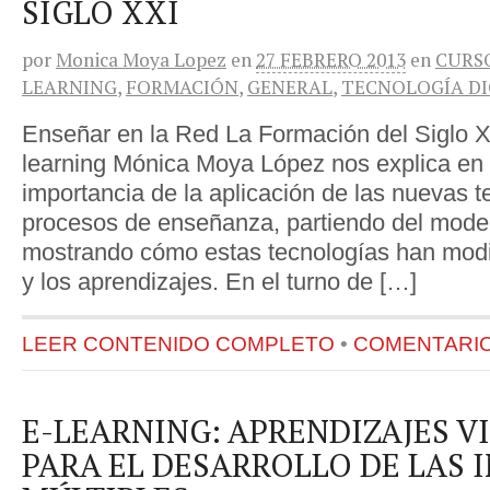
SIGLO XXI
por
Monica Moya Lopez
en
27 FEBRERO 2013
en
CURS
LEARNING
,
FORMACIÓN
,
GENERAL
,
TECNOLOGÍA DI
Enseñar en la Red La Formación del Siglo X
learning Mónica Moya López nos explica en 
importancia de la aplicación de las nuevas t
procesos de enseñanza, partiendo del mod
mostrando cómo estas tecnologías han modi
y los aprendizajes. En el turno de […]
LEER CONTENIDO COMPLETO
•
COMENTARIOS
E-LEARNING: APRENDIZAJES V
PARA EL DESARROLLO DE LAS 