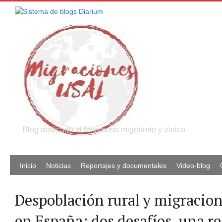
Blog dedicado al fenómeno migratorio y étnico
Inicio
Noticias
Reportajes y documentales
Video-blog
Despoblación rural y migracion
en España: dos desafíos, una r