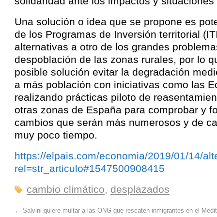
solidaridad ante los impactos y situacione
Una solución o idea que se propone es pote
de los Programas de Inversión territorial (I
alternativas a otro de los grandes problem
despoblación de las zonas rurales, por lo
posible solución evitar la degradación medi
a más población con iniciativas como las E
realizando prácticas piloto de reasentamie
otras zonas de España para comprobar y f
cambios que serán más numerosos y de car
muy poco tiempo.
https://elpais.com/economia/2019/01/14/a
rel=str_articulo#1547500908415
cambio climático
,
desplazados
←
Salvini quiere multar a las ONG que rescaten inmigrantes en el Medi