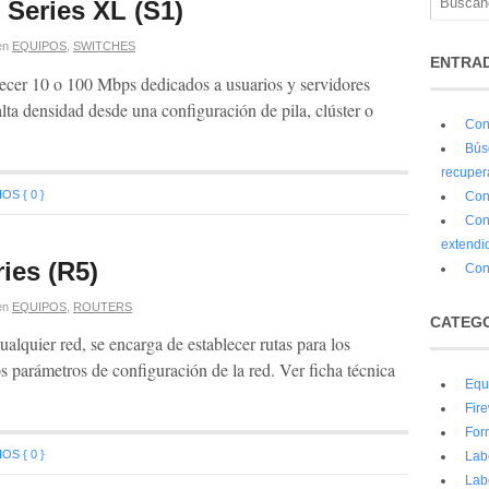
 Series XL (S1)
en
EQUIPOS
,
SWITCHES
ENTRAD
recer 10 o 100 Mbps dedicados a usuarios y servidores
alta densidad desde una configuración de pila, clúster o
Con
ha técnica
Bús
recuper
S { 0 }
Con
Con
extendi
ies (R5)
Con
en
EQUIPOS
,
ROUTERS
CATEG
ualquier red, se encarga de establecer rutas para los
s parámetros de configuración de la red. Ver ficha técnica
Equ
Fire
For
S { 0 }
Lab
Lab