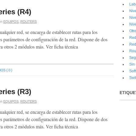
Lab
ries (R4)
Niv
Niv
en
EQUIPOS
,
ROUTERS
Niv
ualquier red, se encarga de establecer rutas para los
Otr
Red
s parámetros de configuración de la red. Dispone de dos
Red
dad para otros 2 módulos más. Ver ficha técnica
Rou
Seg
Sin
S { 0 }
Sof
Swi
ries (R3)
ETIQUE
en
EQUIPOS
,
ROUTERS
ualquier red, se encarga de establecer rutas para los
s parámetros de configuración de la red. Dispone de dos
dad para otros 2 módulos más. Ver ficha técnica