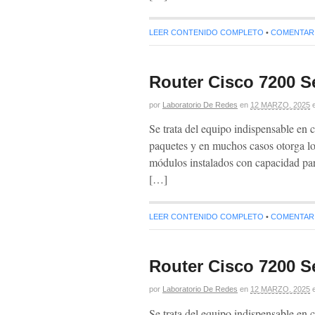
LEER CONTENIDO COMPLETO
•
COMENTARIO
Router Cisco 7200 Se
por
Laboratorio De Redes
en
12 MARZO, 2025
Se trata del equipo indispensable en c
paquetes y en muchos casos otorga lo
módulos instalados con capaci
[…]
LEER CONTENIDO COMPLETO
•
COMENTARIO
Router Cisco 7200 Se
por
Laboratorio De Redes
en
12 MARZO, 2025
Se trata del equipo indispensable en c