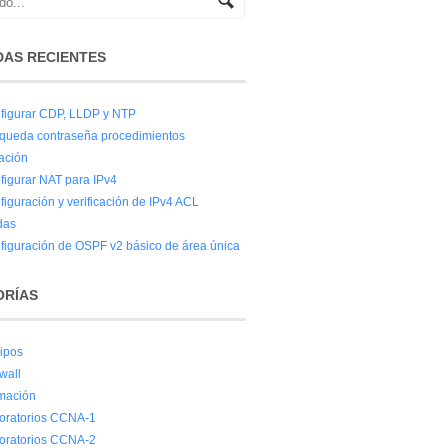
AS RECIENTES
figurar CDP, LLDP y NTP
queda contraseña procedimientos
ación
figurar NAT para IPv4
figuración y verificación de IPv4 ACL
das
figuración de OSPF v2 básico de área única
ORÍAS
ipos
wall
mación
oratorios CCNA-1
oratorios CCNA-2