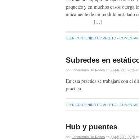
paquetes y en muchos casos otorga lo
únicamente de un módulo instalado c
[…]
LEER CONTENIDO COMPLETO
•
COMENTARIO
Subredes en estátic
por
Laboratorio De Redes
en
7 MARZO, 2025
e
En esta práctica se trabajará con el 
práctica
LEER CONTENIDO COMPLETO
•
COMENTARIO
Hub y puentes
por
Laboratorio De Redes
en
7 MARZO, 2025
e