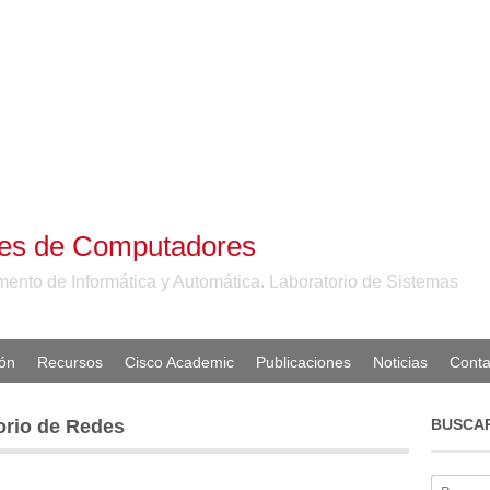
des de Computadores
ento de Informática y Automática. Laboratorio de Sistemas
ón
Recursos
Cisco Academic
Publicaciones
Noticias
Conta
torio de Redes
BUSCA