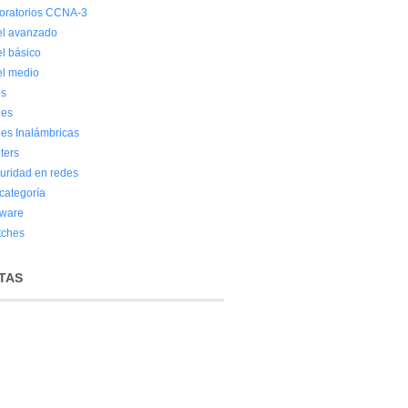
oratorios CCNA-3
el avanzado
el básico
el medio
os
es
es Inalámbricas
ters
uridad en redes
 categoría
tware
tches
TAS