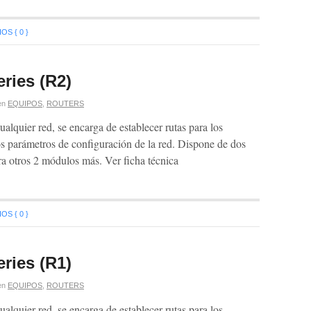
S { 0 }
ries (R2)
en
EQUIPOS
,
ROUTERS
ualquier red, se encarga de establecer rutas para los
s parámetros de configuración de la red. Dispone de dos
dad para otros 2 módulos más. Ver ficha técnica
S { 0 }
ries (R1)
en
EQUIPOS
,
ROUTERS
ualquier red, se encarga de establecer rutas para los