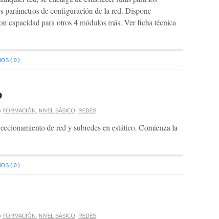
s parámetros de configuración de la red. Dispone
on capacidad para otros 4 módulos más. Ver ficha técnica
S { 0 }
o
n
FORMACIÓN
,
NIVEL BÁSICO
,
REDES
direccionamiento de red y subredes en estático. Comienza la
S { 0 }
n
FORMACIÓN
,
NIVEL BÁSICO
,
REDES