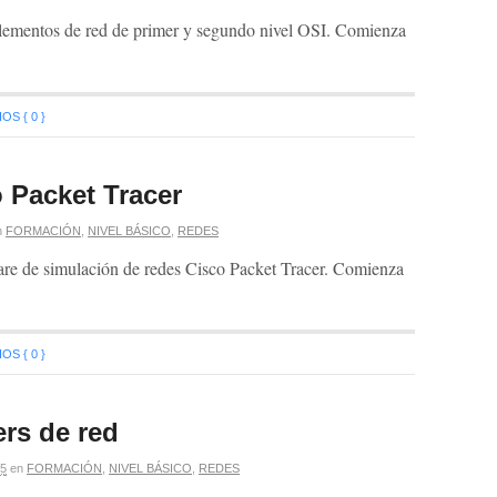
s elementos de red de primer y segundo nivel OSI. Comienza
S { 0 }
 Packet Tracer
n
FORMACIÓN
,
NIVEL BÁSICO
,
REDES
tware de simulación de redes Cisco Packet Tracer. Comienza
S { 0 }
ers de red
5
en
FORMACIÓN
,
NIVEL BÁSICO
,
REDES