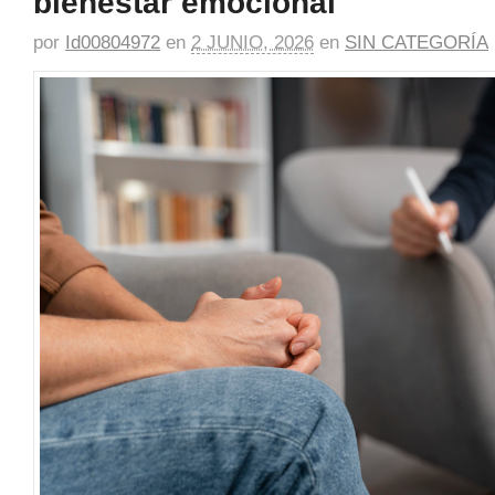
bienestar emocional
por
Id00804972
en
2 JUNIO, 2026
en
SIN CATEGORÍA